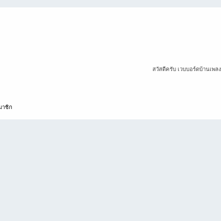
สวัสดีครับ เวบบอร์ดบ้านเพล
มาชิก