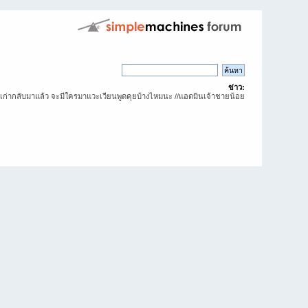
ข่าว:
งเก่ากลับมาแล้ว จะมีใครมาแวะเวียนพูดคุยบ้างไหมนะ //แอดมินเจ้าชายน้อย